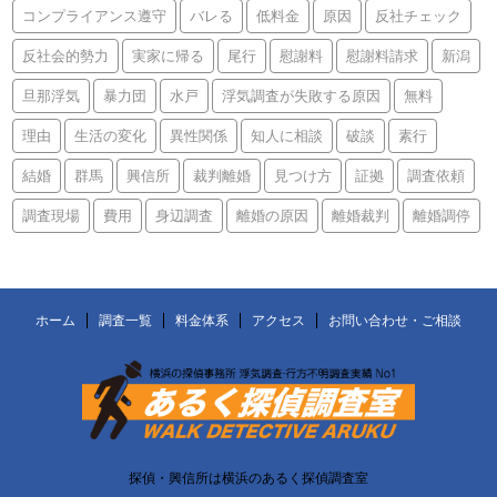
コンプライアンス遵守
バレる
低料金
原因
反社チェック
反社会的勢力
実家に帰る
尾行
慰謝料
慰謝料請求
新潟
旦那浮気
暴力団
水戸
浮気調査が失敗する原因
無料
理由
生活の変化
異性関係
知人に相談
破談
素行
結婚
群馬
興信所
裁判離婚
見つけ方
証拠
調査依頼
調査現場
費用
身辺調査
離婚の原因
離婚裁判
離婚調停
ホーム
調査一覧
料金体系
アクセス
お問い合わせ・ご相談
探偵・興信所は横浜のあるく探偵調査室