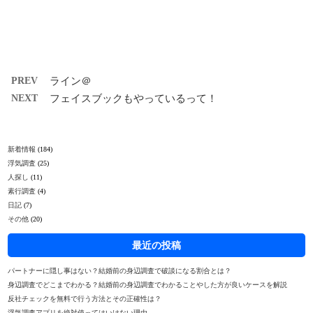
PREV
ライン＠
NEXT
フェイスブックもやっているって！
新着情報
(184)
浮気調査
(25)
人探し
(11)
素行調査
(4)
日記
(7)
その他
(20)
最近の投稿
パートナーに隠し事はない？結婚前の身辺調査で破談になる割合とは？
身辺調査でどこまでわかる？結婚前の身辺調査でわかることやした方が良いケースを解説
反社チェックを無料で行う方法とその正確性は？
浮気調査アプリを絶対使ってはいけない理由