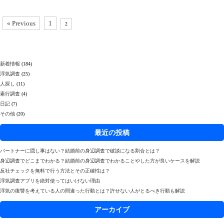
« Previous
1
2
新着情報
(184)
浮気調査
(25)
人探し
(11)
素行調査
(4)
日記
(7)
その他
(20)
最近の投稿
パートナーに隠し事はない？結婚前の身辺調査で破談になる割合とは？
身辺調査でどこまでわかる？結婚前の身辺調査でわかることやした方が良いケースを解説
反社チェックを無料で行う方法とその正確性は？
浮気調査アプリを絶対使ってはいけない理由
浮気の復讐を考えている人の間違った行動とは？許せない人がとるべき行動も解説
アーカイブ