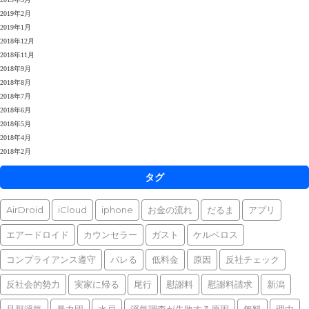
2019年2月
2019年1月
2018年12月
2018年11月
2018年9月
2018年8月
2018年7月
2018年6月
2018年5月
2018年4月
2018年2月
タグ
AirDroid
iCloud
iphone
お金の流れ
だるま
アプリ
エアードロイド
カウンセラー
ガスト
ケルベロス
コンプライアンス遵守
バレる
低料金
原因
反社チェック
反社会的勢力
実家に帰る
尾行
慰謝料
慰謝料請求
新潟
旦那浮気
暴力団
水戸
浮気調査が失敗する原因
無料
理由