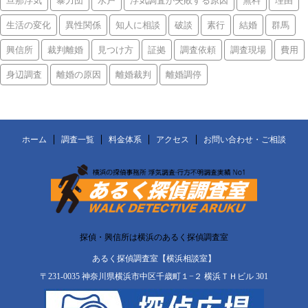
生活の変化
異性関係
知人に相談
破談
素行
結婚
群馬
興信所
裁判離婚
見つけ方
証拠
調査依頼
調査現場
費用
身辺調査
離婚の原因
離婚裁判
離婚調停
ホーム
調査一覧
料金体系
アクセス
お問い合わせ・ご相談
探偵・興信所は横浜のあるく探偵調査室
あるく探偵調査室【横浜相談室】
〒231-0035 神奈川県横浜市中区千歳町１−２ 横浜ＴＨビル 301