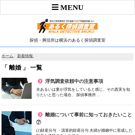
探偵・興信所は横浜のあるく探偵調査室
ホーム
>
新着情報
>
「 離婚 」 一覧
浮気調査依頼中の注意事項
夫あるいは妻が浮気をしていると感じ、その真実を知
りたいと思った場合、 探偵事務所 ...
離婚について事前に知っておきたいこと
⑦
(2)財産分与 ・清算的財産分与 夫婦が婚姻中に形成した