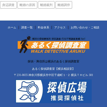
身辺調査
離婚の原因
離婚裁判
離婚調停
ホーム
調査一覧
料金体系
アクセス
お問い合わせ・ご相談
探偵・興信所は横浜のあるく探偵調査室
あるく探偵調査室【横浜相談室】
〒231-0035 神奈川県横浜市中区千歳町１−２ 横浜ＴＨビル 301