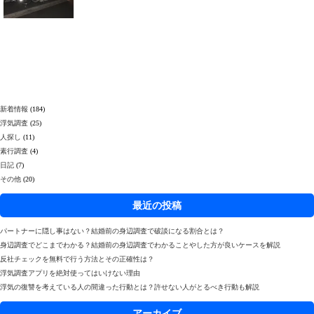
新着情報
(184)
浮気調査
(25)
人探し
(11)
素行調査
(4)
日記
(7)
その他
(20)
最近の投稿
パートナーに隠し事はない？結婚前の身辺調査で破談になる割合とは？
身辺調査でどこまでわかる？結婚前の身辺調査でわかることやした方が良いケースを解説
反社チェックを無料で行う方法とその正確性は？
浮気調査アプリを絶対使ってはいけない理由
浮気の復讐を考えている人の間違った行動とは？許せない人がとるべき行動も解説
アーカイブ