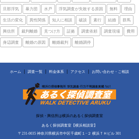
旦那浮気
暴力団
水戸
浮気調査が失敗する原因
無料
理由
生活の変化
異性関係
知人に相談
破談
素行
結婚
群馬
興信所
裁判離婚
見つけ方
証拠
調査依頼
調査現場
費用
身辺調査
離婚の原因
離婚裁判
離婚調停
ホーム
調査一覧
料金体系
アクセス
お問い合わせ・ご相談
探偵・興信所は横浜のあるく探偵調査室
あるく探偵調査室【横浜相談室】
〒231-0035 神奈川県横浜市中区千歳町１−２ 横浜ＴＨビル 301