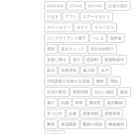
AirDroid
iCloud
iphone
お金の流れ
だるま
アプリ
エアードロイド
カウンセラー
ガスト
ケルベロス
コンプライアンス遵守
バレる
低料金
原因
反社チェック
反社会的勢力
実家に帰る
尾行
慰謝料
慰謝料請求
新潟
旦那浮気
暴力団
水戸
浮気調査が失敗する原因
無料
理由
生活の変化
異性関係
知人に相談
破談
素行
結婚
群馬
興信所
裁判離婚
見つけ方
証拠
調査依頼
調査現場
費用
身辺調査
離婚の原因
離婚裁判