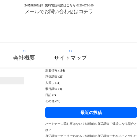
24
時間
365
日!!
無料電話相談はこちら
0120-073-169
メールでお問い合わせはコチラ
会社概要
サイトマップ
新着情報
(184)
浮気調査
(25)
人探し
(11)
素行調査
(4)
日記
(7)
その他
(20)
最近の投稿
パートナーに隠し事はない？結婚前の身辺調査で破談になる割合と
は？
身辺調査でどこまでわかる？結婚前の身辺調査でわかることやした