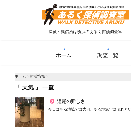
探偵・興信所は横浜のあるく探偵調査室
ホーム
調査一覧
ホーム
>
新着情報
>
「 天気 」 一覧
追尾の難しさ
今日はある地域では大雨、ある地域では晴れという