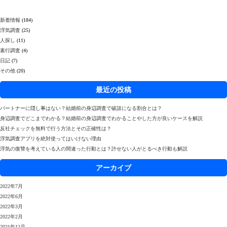
新着情報
(184)
浮気調査
(25)
人探し
(11)
素行調査
(4)
日記
(7)
その他
(20)
最近の投稿
パートナーに隠し事はない？結婚前の身辺調査で破談になる割合とは？
身辺調査でどこまでわかる？結婚前の身辺調査でわかることやした方が良いケースを解説
反社チェックを無料で行う方法とその正確性は？
浮気調査アプリを絶対使ってはいけない理由
浮気の復讐を考えている人の間違った行動とは？許せない人がとるべき行動も解説
アーカイブ
2022年7月
2022年6月
2022年3月
2022年2月
2021年12月