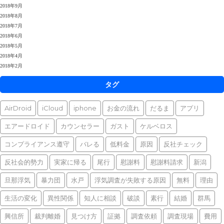
2018年9月
2018年8月
2018年7月
2018年6月
2018年5月
2018年4月
2018年2月
タグ
AirDroid
iCloud
iphone
お金の流れ
だるま
アプリ
エアードロイド
カウンセラー
ガスト
ケルベロス
コンプライアンス遵守
バレる
低料金
原因
反社チェック
反社会的勢力
実家に帰る
尾行
慰謝料
慰謝料請求
新潟
旦那浮気
暴力団
水戸
浮気調査が失敗する原因
無料
理由
生活の変化
異性関係
知人に相談
破談
素行
結婚
群馬
興信所
裁判離婚
見つけ方
証拠
調査依頼
調査現場
費用