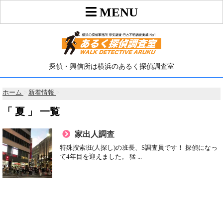
探偵・興信所は横浜のあるく探偵調査室
ホーム
>
新着情報
>
「 夏 」 一覧
家出人調査
特殊捜索班(人探し)の班長、S調査員です！ 探偵になっ
て4年目を迎えました。 猛 ...