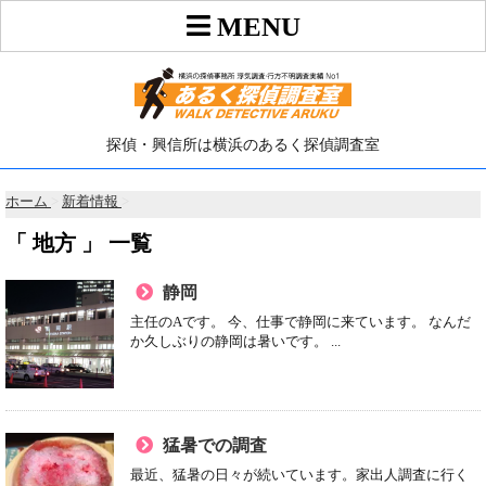
探偵・興信所は横浜のあるく探偵調査室
ホーム
>
新着情報
>
「 地方 」 一覧
静岡
主任のAです。 今、仕事で静岡に来ています。 なんだ
か久しぶりの静岡は暑いです。 ...
猛暑での調査
最近、猛暑の日々が続いています。家出人調査に行く