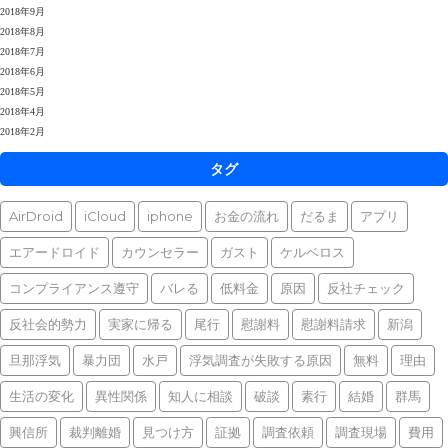
2018年9月
2018年8月
2018年7月
2018年6月
2018年5月
2018年4月
2018年2月
タグ
AirDroid
iCloud
iphone
お金の流れ
だるま
アプリ
エアードロイド
カウンセラー
ガスト
ケルベロス
コンプライアンス遵守
バレる
低料金
原因
反社チェック
反社会的勢力
実家に帰る
尾行
慰謝料
慰謝料請求
新潟
旦那浮気
暴力団
水戸
浮気調査が失敗する原因
無料
理由
生活の変化
異性関係
知人に相談
破談
素行
結婚
群馬
興信所
裁判離婚
見つけ方
証拠
調査依頼
調査現場
費用