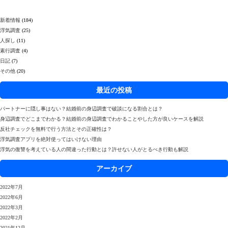
新着情報
(184)
浮気調査
(25)
人探し
(11)
素行調査
(4)
日記
(7)
その他
(20)
最近の投稿
パートナーに隠し事はない？結婚前の身辺調査で破談になる割合とは？
身辺調査でどこまでわかる？結婚前の身辺調査でわかることやした方が良いケースを解説
反社チェックを無料で行う方法とその正確性は？
浮気調査アプリを絶対使ってはいけない理由
浮気の復讐を考えている人の間違った行動とは？許せない人がとるべき行動も解説
アーカイブ
2022年7月
2022年6月
2022年3月
2022年2月
2021年12月