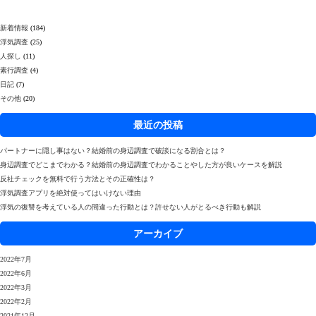
新着情報
(184)
浮気調査
(25)
人探し
(11)
素行調査
(4)
日記
(7)
その他
(20)
最近の投稿
パートナーに隠し事はない？結婚前の身辺調査で破談になる割合とは？
身辺調査でどこまでわかる？結婚前の身辺調査でわかることやした方が良いケースを解説
反社チェックを無料で行う方法とその正確性は？
浮気調査アプリを絶対使ってはいけない理由
浮気の復讐を考えている人の間違った行動とは？許せない人がとるべき行動も解説
アーカイブ
2022年7月
2022年6月
2022年3月
2022年2月
2021年12月