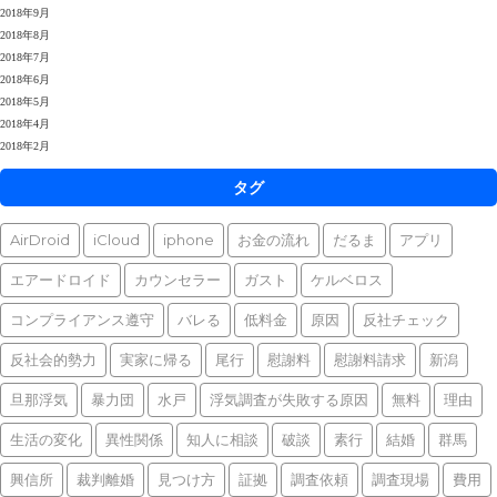
2018年9月
2018年8月
2018年7月
2018年6月
2018年5月
2018年4月
2018年2月
タグ
AirDroid
iCloud
iphone
お金の流れ
だるま
アプリ
エアードロイド
カウンセラー
ガスト
ケルベロス
コンプライアンス遵守
バレる
低料金
原因
反社チェック
反社会的勢力
実家に帰る
尾行
慰謝料
慰謝料請求
新潟
旦那浮気
暴力団
水戸
浮気調査が失敗する原因
無料
理由
生活の変化
異性関係
知人に相談
破談
素行
結婚
群馬
興信所
裁判離婚
見つけ方
証拠
調査依頼
調査現場
費用