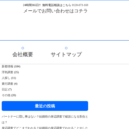
24
時間
365
日!!
無料電話相談はこちら
0120-073-169
メールでお問い合わせはコチラ
会社概要
サイトマップ
新着情報
(184)
浮気調査
(25)
人探し
(11)
素行調査
(4)
日記
(7)
その他
(20)
最近の投稿
パートナーに隠し事はない？結婚前の身辺調査で破談になる割合と
は？
身辺調査でどこまでわかる？結婚前の身辺調査でわかることやした