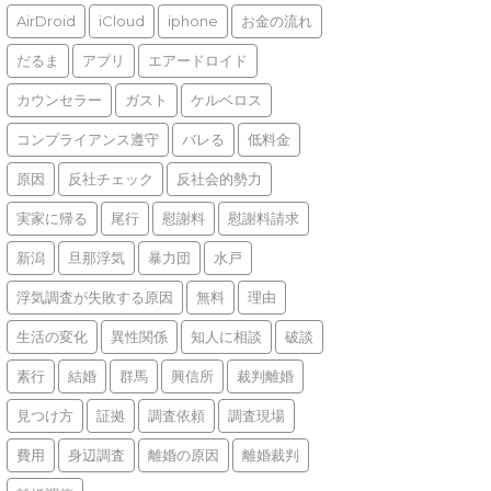
AirDroid
iCloud
iphone
お金の流れ
だるま
アプリ
エアードロイド
カウンセラー
ガスト
ケルベロス
コンプライアンス遵守
バレる
低料金
原因
反社チェック
反社会的勢力
実家に帰る
尾行
慰謝料
慰謝料請求
新潟
旦那浮気
暴力団
水戸
浮気調査が失敗する原因
無料
理由
生活の変化
異性関係
知人に相談
破談
素行
結婚
群馬
興信所
裁判離婚
見つけ方
証拠
調査依頼
調査現場
費用
身辺調査
離婚の原因
離婚裁判