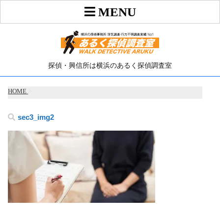
探偵・興信所は横浜のあるく探偵調査室
HOME
>
sec3_img2