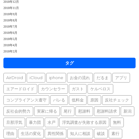
2018年12月
2018年11月
2018年9月
2018年8月
2018年7月
2018年6月
2018年5月
2018年4月
2018年2月
タグ
AirDroid
iCloud
iphone
お金の流れ
だるま
アプリ
エアードロイド
カウンセラー
ガスト
ケルベロス
コンプライアンス遵守
バレる
低料金
原因
反社チェック
反社会的勢力
実家に帰る
尾行
慰謝料
慰謝料請求
新潟
旦那浮気
暴力団
水戸
浮気調査が失敗する原因
無料
理由
生活の変化
異性関係
知人に相談
破談
素行