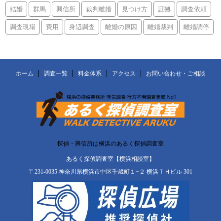
結婚
群馬
興信所
裁判離婚
見つけ方
証拠
調査依頼
調査現場
費用
身辺調査
離婚の原因
離婚裁判
離婚調停
ホーム
調査一覧
料金体系
アクセス
お問い合わせ・ご相談
探偵・興信所は横浜のあるく探偵調査室
あるく探偵調査室【横浜相談室】
〒231-0035 神奈川県横浜市中区千歳町１−２ 横浜ＴＨビル 301