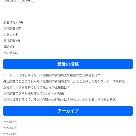
NEXT
人探し
新着情報
(184)
浮気調査
(25)
人探し
(11)
素行調査
(4)
日記
(7)
その他
(20)
最近の投稿
パートナーに隠し事はない？結婚前の身辺調査で破談になる割合とは？
身辺調査でどこまでわかる？結婚前の身辺調査でわかることやした方が良いケースを解説
反社チェックを無料で行う方法とその正確性は？
浮気調査アプリを絶対使ってはいけない理由
浮気の復讐を考えている人の間違った行動とは？許せない人がとるべき行動も解説
アーカイブ
2022年7月
2022年6月
2022年3月