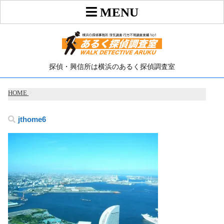
探偵・興信所は横浜のあるく探偵調査室
HOME
>
jthome6