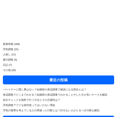
新着情報
(184)
浮気調査
(25)
人探し
(11)
素行調査
(4)
日記
(7)
その他
(20)
最近の投稿
パートナーに隠し事はない？結婚前の身辺調査で破談になる割合とは？
身辺調査でどこまでわかる？結婚前の身辺調査でわかることやした方が良いケースを解説
反社チェックを無料で行う方法とその正確性は？
浮気調査アプリを絶対使ってはいけない理由
浮気の復讐を考えている人の間違った行動とは？許せない人がとるべき行動も解説