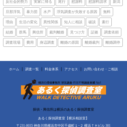
反社会的勢力
実家に帰る
尾行
慰謝料
慰謝料請求
新潟
旦那浮気
暴力団
水戸
浮気調査が失敗する原因
無料
理由
生活の変化
異性関係
知人に相談
破談
素行
結婚
群馬
興信所
裁判離婚
見つけ方
証拠
調査依頼
調査現場
費用
身辺調査
離婚の原因
離婚裁判
離婚調停
ホーム
調査一覧
料金体系
アクセス
お問い合わせ・ご相談
探偵・興信所は横浜のあるく探偵調査室
あるく探偵調査室【横浜相談室】
〒231-0035 神奈川県横浜市中区千歳町１−２ 横浜ＴＨビル 301