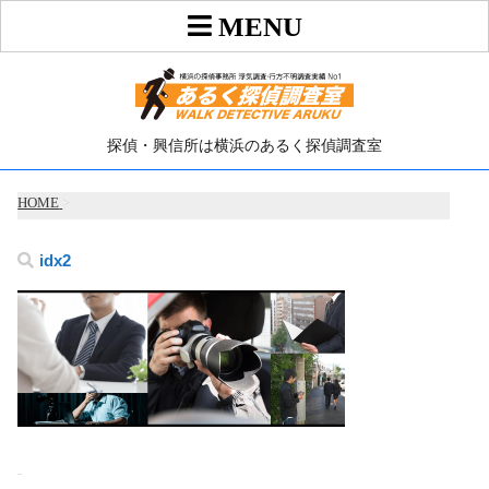
探偵・興信所は横浜のあるく探偵調査室
HOME
>
idx2
-