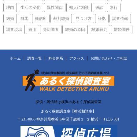
理由
生活の変化
異性関係
知人に相談
破談
素行
結婚
群馬
興信所
裁判離婚
見つけ方
証拠
調査依頼
調査現場
費用
身辺調査
離婚の原因
離婚裁判
離婚調停
ホーム
調査一覧
料金体系
アクセス
お問い合わせ・ご相談
探偵・興信所は横浜のあるく探偵調査室
あるく探偵調査室【横浜相談室】
〒231-0035 神奈川県横浜市中区千歳町１−２ 横浜ＴＨビル 301