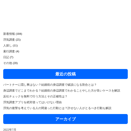
新着情報
(184)
浮気調査
(25)
人探し
(11)
素行調査
(4)
日記
(7)
その他
(20)
最近の投稿
パートナーに隠し事はない？結婚前の身辺調査で破談になる割合とは？
身辺調査でどこまでわかる？結婚前の身辺調査でわかることやした方が良いケースを解説
反社チェックを無料で行う方法とその正確性は？
浮気調査アプリを絶対使ってはいけない理由
浮気の復讐を考えている人の間違った行動とは？許せない人がとるべき行動も解説
アーカイブ
2022年7月