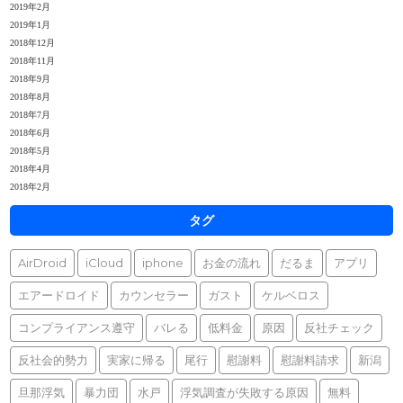
2019年2月
2019年1月
2018年12月
2018年11月
2018年9月
2018年8月
2018年7月
2018年6月
2018年5月
2018年4月
2018年2月
タグ
AirDroid
iCloud
iphone
お金の流れ
だるま
アプリ
エアードロイド
カウンセラー
ガスト
ケルベロス
コンプライアンス遵守
バレる
低料金
原因
反社チェック
反社会的勢力
実家に帰る
尾行
慰謝料
慰謝料請求
新潟
旦那浮気
暴力団
水戸
浮気調査が失敗する原因
無料