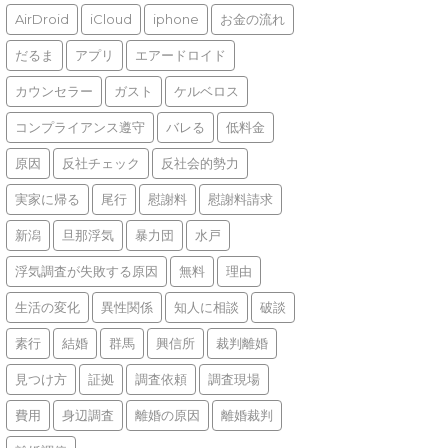
AirDroid
iCloud
iphone
お金の流れ
だるま
アプリ
エアードロイド
カウンセラー
ガスト
ケルベロス
コンプライアンス遵守
バレる
低料金
原因
反社チェック
反社会的勢力
実家に帰る
尾行
慰謝料
慰謝料請求
新潟
旦那浮気
暴力団
水戸
浮気調査が失敗する原因
無料
理由
生活の変化
異性関係
知人に相談
破談
素行
結婚
群馬
興信所
裁判離婚
見つけ方
証拠
調査依頼
調査現場
費用
身辺調査
離婚の原因
離婚裁判