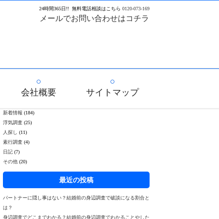
24
時間
365
日!!
無料電話相談はこちら
0120-073-169
メールでお問い合わせはコチラ
会社概要
サイトマップ
新着情報
(184)
浮気調査
(25)
人探し
(11)
素行調査
(4)
日記
(7)
その他
(20)
最近の投稿
パートナーに隠し事はない？結婚前の身辺調査で破談になる割合と
は？
身辺調査でどこまでわかる？結婚前の身辺調査でわかることやした