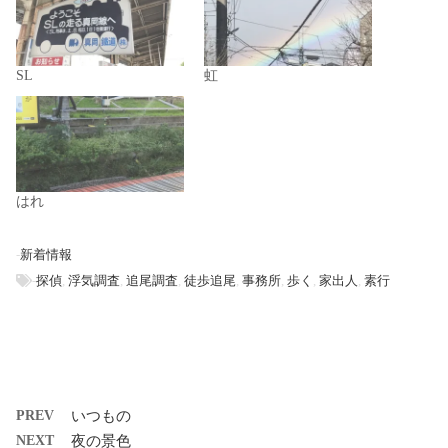
SL
虹
はれ
-
新着情報
-
探偵
,
浮気調査
,
追尾調査
,
徒歩追尾
,
事務所
,
歩く
,
家出人
,
素行
PREV
いつもの
NEXT
夜の景色