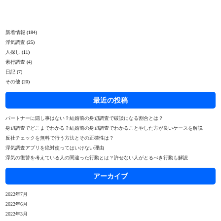
新着情報
(184)
浮気調査
(25)
人探し
(11)
素行調査
(4)
日記
(7)
その他
(20)
最近の投稿
パートナーに隠し事はない？結婚前の身辺調査で破談になる割合とは？
身辺調査でどこまでわかる？結婚前の身辺調査でわかることやした方が良いケースを解説
反社チェックを無料で行う方法とその正確性は？
浮気調査アプリを絶対使ってはいけない理由
浮気の復讐を考えている人の間違った行動とは？許せない人がとるべき行動も解説
アーカイブ
2022年7月
2022年6月
2022年3月