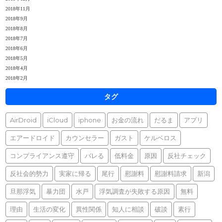
2018年11月
2018年9月
2018年8月
2018年7月
2018年6月
2018年5月
2018年4月
2018年2月
タグ
AirDroid
iCloud
iphone
お金の流れ
だるま
アプリ
エアードロイド
カウンセラー
ガスト
ケルベロス
コンプライアンス遵守
バレる
低料金
原因
反社チェック
反社会的勢力
実家に帰る
尾行
慰謝料
慰謝料請求
新潟
旦那浮気
暴力団
水戸
浮気調査が失敗する原因
無料
理由
生活の変化
異性関係
知人に相談
破談
素行