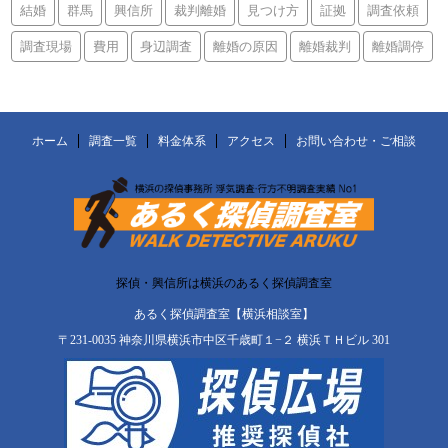
結婚
群馬
興信所
裁判離婚
見つけ方
証拠
調査依頼
調査現場
費用
身辺調査
離婚の原因
離婚裁判
離婚調停
ホーム
調査一覧
料金体系
アクセス
お問い合わせ・ご相談
探偵・興信所は横浜のあるく探偵調査室
あるく探偵調査室【横浜相談室】
〒231-0035 神奈川県横浜市中区千歳町１−２ 横浜ＴＨビル 301