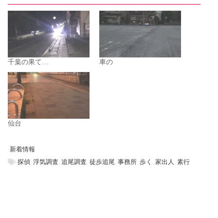
千葉の果て…
車の
仙台
-
新着情報
-
探偵
,
浮気調査
,
追尾調査
,
徒歩追尾
,
事務所
,
歩く
,
家出人
,
素行