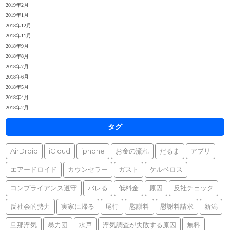
2019年2月
2019年1月
2018年12月
2018年11月
2018年9月
2018年8月
2018年7月
2018年6月
2018年5月
2018年4月
2018年2月
タグ
AirDroid
iCloud
iphone
お金の流れ
だるま
アプリ
エアードロイド
カウンセラー
ガスト
ケルベロス
コンプライアンス遵守
バレる
低料金
原因
反社チェック
反社会的勢力
実家に帰る
尾行
慰謝料
慰謝料請求
新潟
旦那浮気
暴力団
水戸
浮気調査が失敗する原因
無料