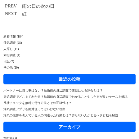
PREV
雨の日の次の日
NEXT
虹
新着情報
(184)
浮気調査
(25)
人探し
(11)
素行調査
(4)
日記
(7)
その他
(20)
最近の投稿
パートナーに隠し事はない？結婚前の身辺調査で破談になる割合とは？
身辺調査でどこまでわかる？結婚前の身辺調査でわかることやした方が良いケースを解説
反社チェックを無料で行う方法とその正確性は？
浮気調査アプリを絶対使ってはいけない理由
浮気の復讐を考えている人の間違った行動とは？許せない人がとるべき行動も解説
アーカイブ
2022年7月