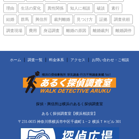
理由
生活の変化
異性関係
知人に相談
破談
素行
結婚
群馬
興信所
裁判離婚
見つけ方
証拠
調査依頼
調査現場
費用
身辺調査
離婚の原因
離婚裁判
離婚調停
ホーム
調査一覧
料金体系
アクセス
お問い合わせ・ご相談
探偵・興信所は横浜のあるく探偵調査室
あるく探偵調査室【横浜相談室】
〒231-0035 神奈川県横浜市中区千歳町１−２ 横浜ＴＨビル 301