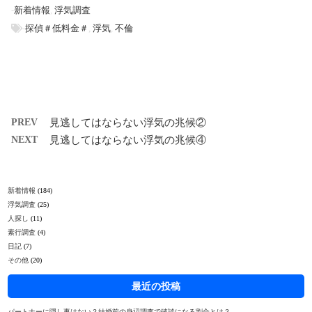
-
新着情報
,
浮気調査
-
探偵＃低料金＃
,
浮気
,
不倫
PREV
見逃してはならない浮気の兆候②
NEXT
見逃してはならない浮気の兆候④
新着情報
(184)
浮気調査
(25)
人探し
(11)
素行調査
(4)
日記
(7)
その他
(20)
最近の投稿
パートナーに隠し事はない？結婚前の身辺調査で破談になる割合とは？