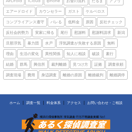
AirDroid
iCloud
iphone
お金の流れ
だるま
アプリ
エアードロイド
カウンセラー
ガスト
ケルベロス
コンプライアンス遵守
バレる
低料金
原因
反社チェック
反社会的勢力
実家に帰る
尾行
慰謝料
慰謝料請求
新潟
旦那浮気
暴力団
水戸
浮気調査が失敗する原因
無料
理由
生活の変化
異性関係
知人に相談
破談
素行
結婚
群馬
興信所
裁判離婚
見つけ方
証拠
調査依頼
調査現場
費用
身辺調査
離婚の原因
離婚裁判
離婚調停
ホーム
調査一覧
料金体系
アクセス
お問い合わせ・ご相談