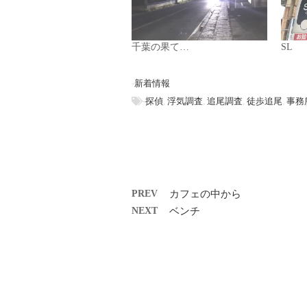
千葉の果て…
SL
-
新着情報
-
探偵
,
浮気調査
,
追尾調査
,
徒歩追尾
,
事務
PREV
カフェの中から
NEXT
ベンチ