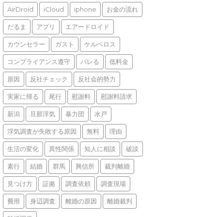
AirDroid
iCloud
iphone
お金の流れ
だるま
アプリ
エアードロイド
カウンセラー
ガスト
ケルベロス
コンプライアンス遵守
バレる
低料金
原因
反社チェック
反社会的勢力
実家に帰る
尾行
慰謝料
慰謝料請求
新潟
旦那浮気
暴力団
水戸
浮気調査が失敗する原因
無料
理由
生活の変化
異性関係
知人に相談
破談
素行
結婚
群馬
興信所
裁判離婚
見つけ方
証拠
調査依頼
調査現場
費用
身辺調査
離婚の原因
離婚裁判