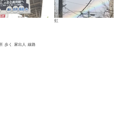
虹
所
,
歩く
,
家出人
,
線路