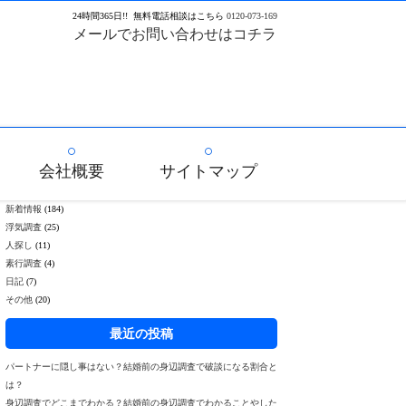
24
時間
365
日!!
無料電話相談はこちら
0120-073-169
メールでお問い合わせはコチラ
会社概要
サイトマップ
新着情報
(184)
浮気調査
(25)
人探し
(11)
素行調査
(4)
日記
(7)
その他
(20)
最近の投稿
パートナーに隠し事はない？結婚前の身辺調査で破談になる割合と
は？
身辺調査でどこまでわかる？結婚前の身辺調査でわかることやした