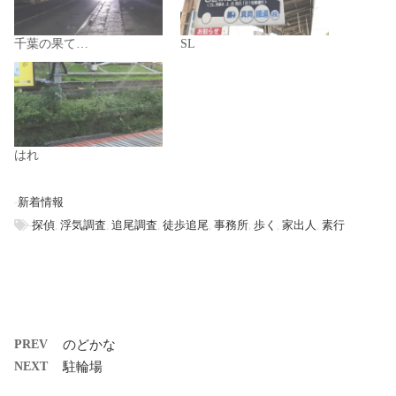
千葉の果て…
SL
はれ
-
新着情報
-
探偵
,
浮気調査
,
追尾調査
,
徒歩追尾
,
事務所
,
歩く
,
家出人
,
素行
PREV
のどかな
NEXT
駐輪場