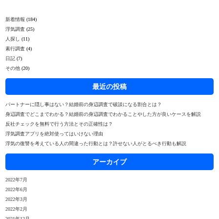
新着情報
(184)
浮気調査
(25)
人探し
(11)
素行調査
(4)
日記
(7)
その他
(20)
最近の投稿
パートナーに隠し事はない？結婚前の身辺調査で破談になる割合とは？
身辺調査でどこまでわかる？結婚前の身辺調査でわかることやした方が良いケースを解説
反社チェックを無料で行う方法とその正確性は？
浮気調査アプリを絶対使ってはいけない理由
浮気の復讐を考えている人の間違った行動とは？許せない人がとるべき行動も解説
アーカイブ
2022年7月
2022年6月
2022年3月
2022年2月
2021年12月