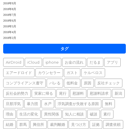
2018年9月
2018年8月
2018年7月
2018年6月
2018年5月
2018年4月
2018年2月
タグ
AirDroid
iCloud
iphone
お金の流れ
だるま
アプリ
エアードロイド
カウンセラー
ガスト
ケルベロス
コンプライアンス遵守
バレる
低料金
原因
反社チェック
反社会的勢力
実家に帰る
尾行
慰謝料
慰謝料請求
新潟
旦那浮気
暴力団
水戸
浮気調査が失敗する原因
無料
理由
生活の変化
異性関係
知人に相談
破談
素行
結婚
群馬
興信所
裁判離婚
見つけ方
証拠
調査依頼