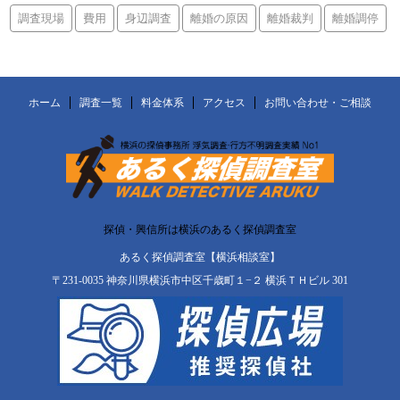
調査現場
費用
身辺調査
離婚の原因
離婚裁判
離婚調停
ホーム
調査一覧
料金体系
アクセス
お問い合わせ・ご相談
探偵・興信所は横浜のあるく探偵調査室
あるく探偵調査室【横浜相談室】
〒231-0035 神奈川県横浜市中区千歳町１−２ 横浜ＴＨビル 301