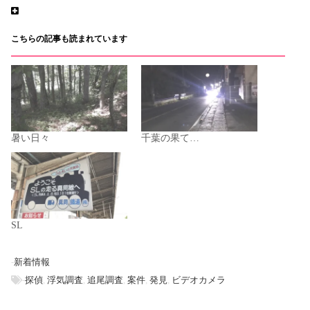
こちらの記事も読まれています
暑い日々
千葉の果て…
SL
-
新着情報
-
探偵
,
浮気調査
,
追尾調査
,
案件
,
発見
,
ビデオカメラ