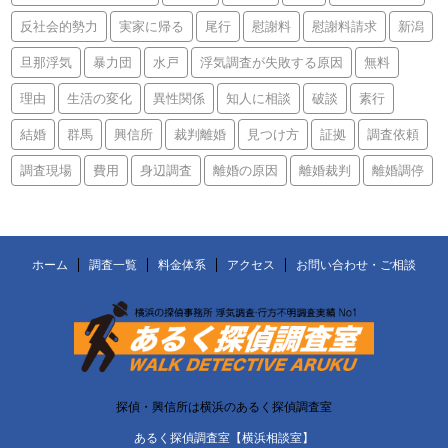
反社会的勢力
実家に帰る
尾行
慰謝料
慰謝料請求
新潟
旦那浮気
暴力団
水戸
浮気調査が失敗する原因
無料
理由
生活の変化
異性関係
知人に相談
破談
素行
結婚
群馬
興信所
裁判離婚
見つけ方
証拠
調査依頼
調査現場
費用
身辺調査
離婚の原因
離婚裁判
離婚調停
ホーム
調査一覧
料金体系
アクセス
お問い合わせ・ご相談
探偵・興信所は横浜のあるく探偵調査室
あるく探偵調査室【横浜相談室】