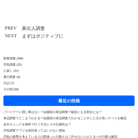
PREV
家出人調査
NEXT
まずはポジティブに
新着情報
(184)
浮気調査
(25)
人探し
(11)
素行調査
(4)
日記
(7)
その他
(20)
最近の投稿
パートナーに隠し事はない？結婚前の身辺調査で破談になる割合とは？
身辺調査でどこまでわかる？結婚前の身辺調査でわかることやした方が良いケースを解説
反社チェックを無料で行う方法とその正確性は？
浮気調査アプリを絶対使ってはいけない理由
浮気の復讐を考えている人の間違った行動とは？許せない人がとるべき行動も解説