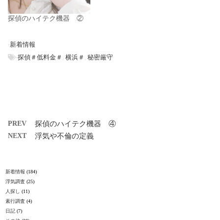
探偵のハイテク機器 ②
-
新着情報
-
探偵＃低料金＃
,
横浜＃
,
秘密厳守
PREV
探偵のハイテク機器 ④
NEXT
浮気や不倫の定義
新着情報
(184)
浮気調査
(25)
人探し
(11)
素行調査
(4)
日記
(7)