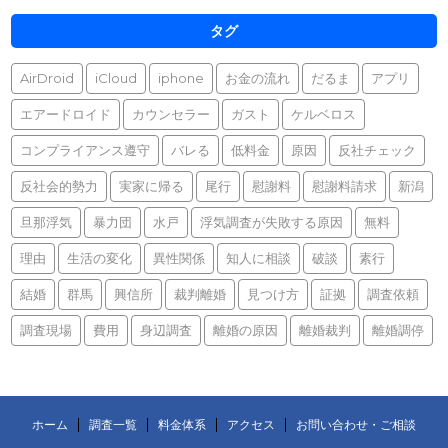
タグ
AirDroid
iCloud
iphone
お金の流れ
だるま
アプリ
エアードロイド
カウンセラー
ガスト
ケルベロス
コンプライアンス遵守
バレる
低料金
原因
反社チェック
反社会的勢力
実家に帰る
尾行
慰謝料
慰謝料請求
新潟
旦那浮気
暴力団
水戸
浮気調査が失敗する原因
無料
理由
生活の変化
異性関係
知人に相談
破談
素行
結婚
群馬
興信所
裁判離婚
見つけ方
証拠
調査依頼
調査現場
費用
身辺調査
離婚の原因
離婚裁判
離婚調停
ホーム
調査一覧
料金体系
アクセス
お問い合わせ・ご相談