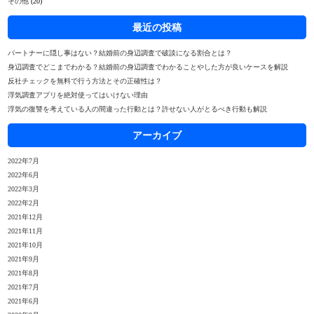
その他
(20)
最近の投稿
パートナーに隠し事はない？結婚前の身辺調査で破談になる割合とは？
身辺調査でどこまでわかる？結婚前の身辺調査でわかることやした方が良いケースを解説
反社チェックを無料で行う方法とその正確性は？
浮気調査アプリを絶対使ってはいけない理由
浮気の復讐を考えている人の間違った行動とは？許せない人がとるべき行動も解説
アーカイブ
2022年7月
2022年6月
2022年3月
2022年2月
2021年12月
2021年11月
2021年10月
2021年9月
2021年8月
2021年7月
2021年6月