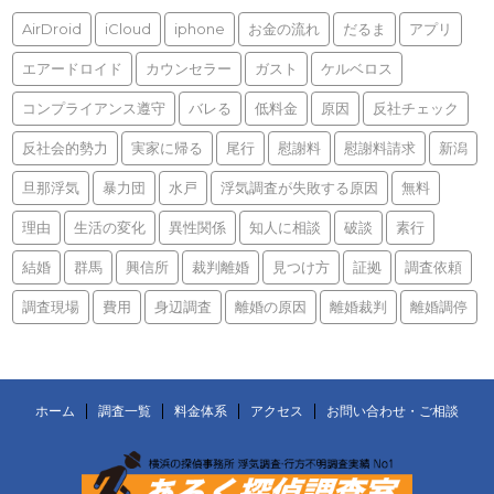
AirDroid
iCloud
iphone
お金の流れ
だるま
アプリ
エアードロイド
カウンセラー
ガスト
ケルベロス
コンプライアンス遵守
バレる
低料金
原因
反社チェック
反社会的勢力
実家に帰る
尾行
慰謝料
慰謝料請求
新潟
旦那浮気
暴力団
水戸
浮気調査が失敗する原因
無料
理由
生活の変化
異性関係
知人に相談
破談
素行
結婚
群馬
興信所
裁判離婚
見つけ方
証拠
調査依頼
調査現場
費用
身辺調査
離婚の原因
離婚裁判
離婚調停
ホーム
調査一覧
料金体系
アクセス
お問い合わせ・ご相談