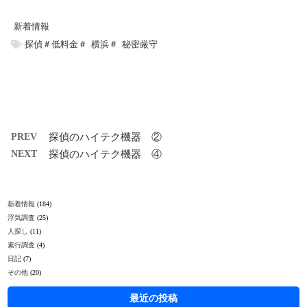
-
新着情報
-
探偵＃低料金＃
,
横浜＃
,
秘密厳守
PREV
探偵のハイテク機器 ②
NEXT
探偵のハイテク機器 ④
新着情報
(184)
浮気調査
(25)
人探し
(11)
素行調査
(4)
日記
(7)
その他
(20)
最近の投稿