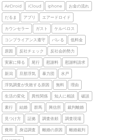
AirDroid
iCloud
iphone
お金の流れ
だるま
アプリ
エアードロイド
カウンセラー
ガスト
ケルベロス
コンプライアンス遵守
バレる
低料金
原因
反社チェック
反社会的勢力
実家に帰る
尾行
慰謝料
慰謝料請求
新潟
旦那浮気
暴力団
水戸
浮気調査が失敗する原因
無料
理由
生活の変化
異性関係
知人に相談
破談
素行
結婚
群馬
興信所
裁判離婚
見つけ方
証拠
調査依頼
調査現場
費用
身辺調査
離婚の原因
離婚裁判