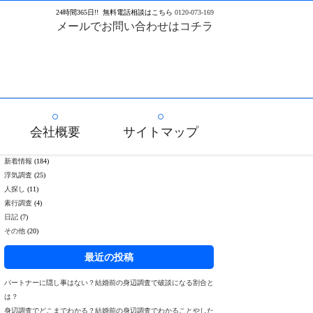
24
時間
365
日!!
無料電話相談はこちら
0120-073-169
メールでお問い合わせはコチラ
会社概要
サイトマップ
新着情報
(184)
浮気調査
(25)
人探し
(11)
素行調査
(4)
日記
(7)
その他
(20)
最近の投稿
パートナーに隠し事はない？結婚前の身辺調査で破談になる割合と
は？
身辺調査でどこまでわかる？結婚前の身辺調査でわかることやした