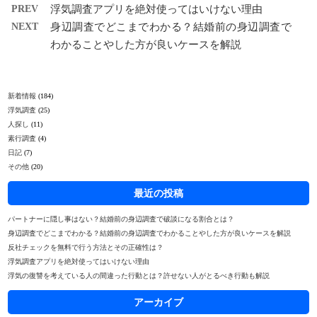
PREV
浮気調査アプリを絶対使ってはいけない理由
NEXT
身辺調査でどこまでわかる？結婚前の身辺調査で
わかることやした方が良いケースを解説
新着情報
(184)
浮気調査
(25)
人探し
(11)
素行調査
(4)
日記
(7)
その他
(20)
最近の投稿
パートナーに隠し事はない？結婚前の身辺調査で破談になる割合とは？
身辺調査でどこまでわかる？結婚前の身辺調査でわかることやした方が良いケースを解説
反社チェックを無料で行う方法とその正確性は？
浮気調査アプリを絶対使ってはいけない理由
浮気の復讐を考えている人の間違った行動とは？許せない人がとるべき行動も解説
アーカイブ