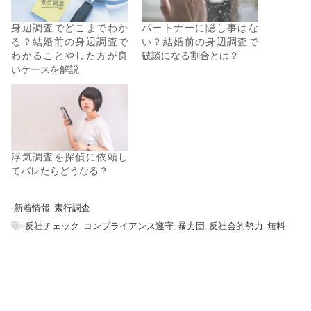
身辺調査でどこまでわか
パートナーに隠し事はな
る？結婚前の身辺調査で
い？結婚前の身辺調査で
わかることやした方が良
破談になる割合とは？
いケースを解説
浮気調査を探偵に依頼し
てバレたらどうなる？
-
新着情報
,
素行調査
-
反社チェック
,
コンプライアンス遵守
,
暴力団
,
反社会的勢力
,
無料