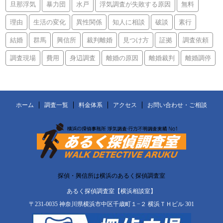
旦那浮気
暴力団
水戸
浮気調査が失敗する原因
無料
理由
生活の変化
異性関係
知人に相談
破談
素行
結婚
群馬
興信所
裁判離婚
見つけ方
証拠
調査依頼
調査現場
費用
身辺調査
離婚の原因
離婚裁判
離婚調停
ホーム
調査一覧
料金体系
アクセス
お問い合わせ・ご相談
探偵・興信所は横浜のあるく探偵調査室
あるく探偵調査室【横浜相談室】
〒231-0035 神奈川県横浜市中区千歳町１−２ 横浜ＴＨビル 301