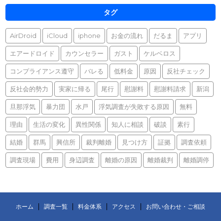
タグ
AirDroid
iCloud
iphone
お金の流れ
だるま
アプリ
エアードロイド
カウンセラー
ガスト
ケルベロス
コンプライアンス遵守
バレる
低料金
原因
反社チェック
反社会的勢力
実家に帰る
尾行
慰謝料
慰謝料請求
新潟
旦那浮気
暴力団
水戸
浮気調査が失敗する原因
無料
理由
生活の変化
異性関係
知人に相談
破談
素行
結婚
群馬
興信所
裁判離婚
見つけ方
証拠
調査依頼
調査現場
費用
身辺調査
離婚の原因
離婚裁判
離婚調停
ホーム
調査一覧
料金体系
アクセス
お問い合わせ・ご相談