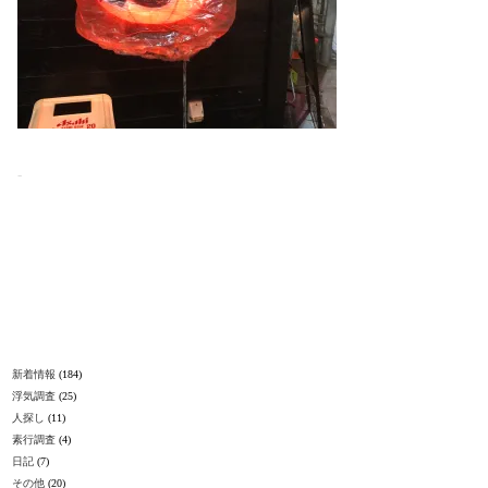
-
新着情報
(184)
浮気調査
(25)
人探し
(11)
素行調査
(4)
日記
(7)
その他
(20)