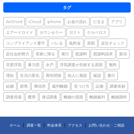
タグ
AirDroid
iCloud
iphone
お金の流れ
だるま
アプリ
エアードロイド
カウンセラー
ガスト
ケルベロス
コンプライアンス遵守
バレる
低料金
原因
反社チェック
反社会的勢力
実家に帰る
尾行
慰謝料
慰謝料請求
新潟
旦那浮気
暴力団
水戸
浮気調査が失敗する原因
無料
理由
生活の変化
異性関係
知人に相談
破談
素行
結婚
群馬
興信所
裁判離婚
見つけ方
証拠
調査依頼
調査現場
費用
身辺調査
離婚の原因
離婚裁判
離婚調停
ホーム
調査一覧
料金体系
アクセス
お問い合わせ・ご相談