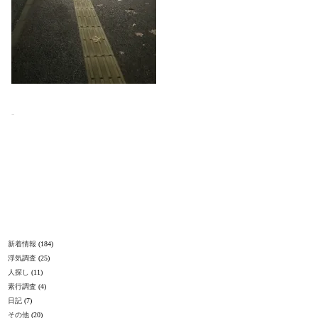
-
新着情報
(184)
浮気調査
(25)
人探し
(11)
素行調査
(4)
日記
(7)
その他
(20)