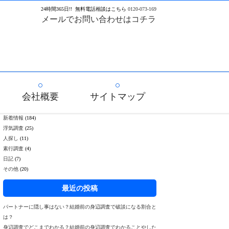
24
時間
365
日!!
無料電話相談はこちら
0120-073-169
メールでお問い合わせはコチラ
会社概要
サイトマップ
新着情報
(184)
浮気調査
(25)
人探し
(11)
素行調査
(4)
日記
(7)
その他
(20)
最近の投稿
パートナーに隠し事はない？結婚前の身辺調査で破談になる割合と
は？
身辺調査でどこまでわかる？結婚前の身辺調査でわかることやした