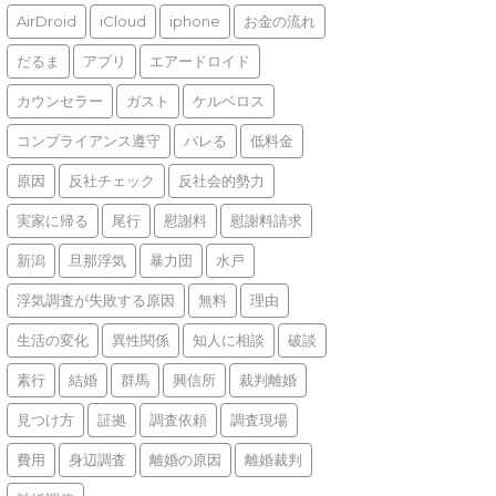
AirDroid
iCloud
iphone
お金の流れ
だるま
アプリ
エアードロイド
カウンセラー
ガスト
ケルベロス
コンプライアンス遵守
バレる
低料金
原因
反社チェック
反社会的勢力
実家に帰る
尾行
慰謝料
慰謝料請求
新潟
旦那浮気
暴力団
水戸
浮気調査が失敗する原因
無料
理由
生活の変化
異性関係
知人に相談
破談
素行
結婚
群馬
興信所
裁判離婚
見つけ方
証拠
調査依頼
調査現場
費用
身辺調査
離婚の原因
離婚裁判