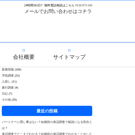
24
時間
365
日!!
無料電話相談はこちら
0120-073-169
メールでお問い合わせはコチラ
会社概要
サイトマップ
新着情報
(184)
浮気調査
(25)
人探し
(11)
素行調査
(4)
日記
(7)
その他
(20)
最近の投稿
パートナーに隠し事はない？結婚前の身辺調査で破談になる割合と
は？
身辺調査でどこまでわかる？結婚前の身辺調査でわかることやした