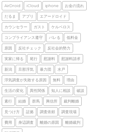
AirDroid
iCloud
iphone
お金の流れ
だるま
アプリ
エアードロイド
カウンセラー
ガスト
ケルベロス
コンプライアンス遵守
バレる
低料金
原因
反社チェック
反社会的勢力
実家に帰る
尾行
慰謝料
慰謝料請求
新潟
旦那浮気
暴力団
水戸
浮気調査が失敗する原因
無料
理由
生活の変化
異性関係
知人に相談
破談
素行
結婚
群馬
興信所
裁判離婚
見つけ方
証拠
調査依頼
調査現場
費用
身辺調査
離婚の原因
離婚裁判