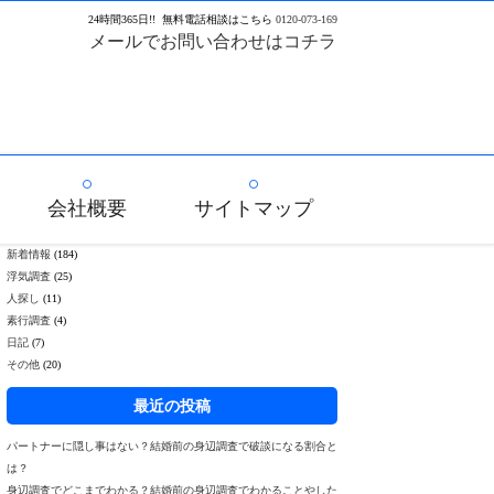
24
時間
365
日!!
無料電話相談はこちら
0120-073-169
メールでお問い合わせはコチラ
会社概要
サイトマップ
新着情報
(184)
浮気調査
(25)
人探し
(11)
素行調査
(4)
日記
(7)
その他
(20)
最近の投稿
パートナーに隠し事はない？結婚前の身辺調査で破談になる割合と
は？
身辺調査でどこまでわかる？結婚前の身辺調査でわかることやした