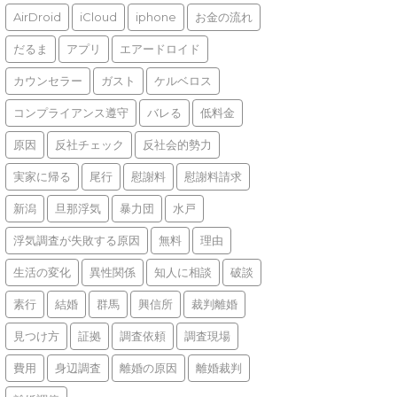
AirDroid
iCloud
iphone
お金の流れ
だるま
アプリ
エアードロイド
カウンセラー
ガスト
ケルベロス
コンプライアンス遵守
バレる
低料金
原因
反社チェック
反社会的勢力
実家に帰る
尾行
慰謝料
慰謝料請求
新潟
旦那浮気
暴力団
水戸
浮気調査が失敗する原因
無料
理由
生活の変化
異性関係
知人に相談
破談
素行
結婚
群馬
興信所
裁判離婚
見つけ方
証拠
調査依頼
調査現場
費用
身辺調査
離婚の原因
離婚裁判