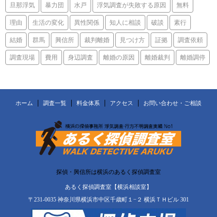
旦那浮気
暴力団
水戸
浮気調査が失敗する原因
無料
理由
生活の変化
異性関係
知人に相談
破談
素行
結婚
群馬
興信所
裁判離婚
見つけ方
証拠
調査依頼
調査現場
費用
身辺調査
離婚の原因
離婚裁判
離婚調停
ホーム
調査一覧
料金体系
アクセス
お問い合わせ・ご相談
探偵・興信所は横浜のあるく探偵調査室
あるく探偵調査室【横浜相談室】
〒231-0035 神奈川県横浜市中区千歳町１−２ 横浜ＴＨビル 301