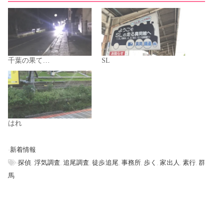
千葉の果て…
SL
はれ
-
新着情報
-
探偵
,
浮気調査
,
追尾調査
,
徒歩追尾
,
事務所
,
歩く
,
家出人
,
素行
,
群
馬