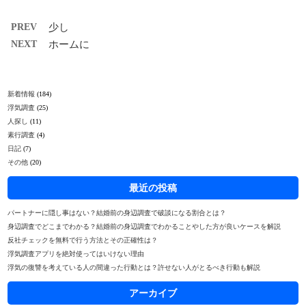
PREV
少し
NEXT
ホームに
新着情報
(184)
浮気調査
(25)
人探し
(11)
素行調査
(4)
日記
(7)
その他
(20)
最近の投稿
パートナーに隠し事はない？結婚前の身辺調査で破談になる割合とは？
身辺調査でどこまでわかる？結婚前の身辺調査でわかることやした方が良いケースを解説
反社チェックを無料で行う方法とその正確性は？
浮気調査アプリを絶対使ってはいけない理由
浮気の復讐を考えている人の間違った行動とは？許せない人がとるべき行動も解説
アーカイブ