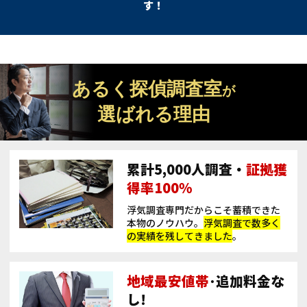
す！
あるく探偵調査室
が
選ばれる理由
累計5,000人調査・
証拠獲
得率100％
浮気調査専門だからこそ蓄積できた
本物のノウハウ。
浮気調査で数多く
の実績を残してきました
。
地域最安値帯
･追加料金な
し!