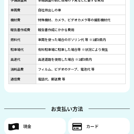
車両費
自社持出しの車
機材費
特殊機材、カメラ、ビデオカメラ等の撮影機材代
報告書作成費
報告書作成にかかる費用
燃料代
車両を使った場合のガソリン代 等 ※1都3県内
駐車場代
有料駐車場に駐車した場合等 ※状況により発生
高速代
高速道路を使用した場合 ※1都3県内
消耗品費
フィルム、ビデオのテープ、電池代 等
通信費
電話代、郵送費 等
お支払い方法
現金
カード