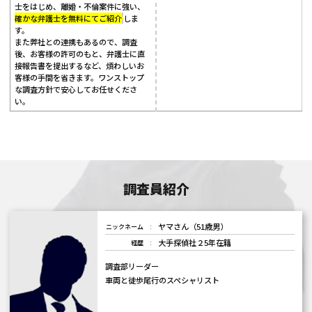
士をはじめ、離婚・不倫案件に強い、
確かな弁護士を無料にてご紹介
しま
す。
また弊社との連携もあるので、調査
後、お客様の許可のもと、弁護士に直
接報告書を提出するなど、煩わしいお
客様の手間を省きます。ワンストップ
な調査方針で安心してお任せくださ
い。
調査員紹介
ヤマさん（51歳男）
ニックネーム
大手探偵社２5年在籍
経歴
調査部リーダー
車両と徒歩尾行のスペシャリスト