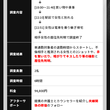
[18:00～21:40] 買い物や食事
調査内容
[22:10] 駅前で女性と別れる
[22:51] 女性は電車を乗り継ぎ帰宅
相手女性の居住先判明で調査終了
車通勤対象者の退勤時間からスタートし、不
倫相手と推測される女性との2ショットや、
手
調査結果
を繋いだり、暗がりでキスしたり等の撮影
と
居住先判明
。
調査員数
2名
調査時間
6時間
料金
94,800円
アフターサ
提携の弁護士とカウンセラーを紹介し
夫婦関
ポート
係の修復
のフォロー