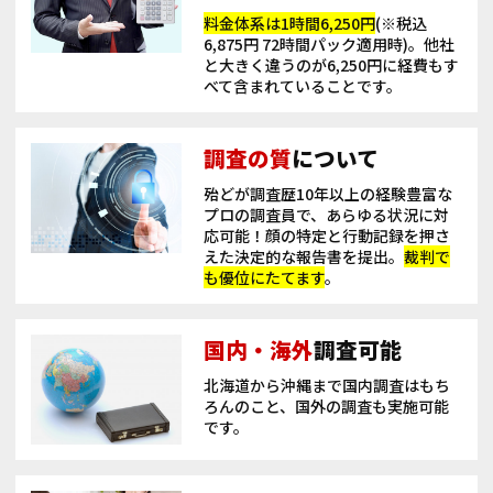
料金体系は1時間6,250円
(※税込
6,875円 72時間パック適用時)。他社
と大きく違うのが6,250円に経費もす
べて含まれていることです。
調査の質
について
殆どが調査歴10年以上の経験豊富な
プロの調査員で、あらゆる状況に対
応可能！顔の特定と行動記録を押さ
えた決定的な報告書を提出。
裁判で
も優位にたてます
。
国内・海外
調査可能
北海道から沖縄まで国内調査はもち
ろんのこと、国外の調査も実施可能
です。