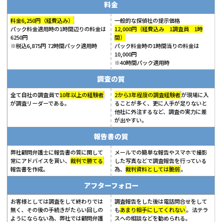
料金
料金6,250円（経費込み）
一般的な探偵社の提示価格
パック料金適用時の1時間辺りの料金は
12,000円（経費込み 1調査員 1時
6250円
間）
※税込6,875円 72時間パック適用時
パック料金時の1時間当りの料金は
10,000円
※40時間パック適用時
調査の質
全て自社の調査員で
10年以上の経験者
2から3年程度の調査経験者
が現場に入
が調査リーダーである。
ることが多く、更に人手が足りないと
他社に外注するなど、調査の実力に差
が出やすい。
報告書の質
弊社顧問弁護士に報告書の質に関して
メールでの簡単な報告やスマホで撮影
常にアドバイスを貰い、
裁判で勝てる
した写真などで調査報告を行っている
報告書を作成。
為、
裁判資料としては脆弱
。
アフターフォロー
お客様としては調査をして終わりでは
調査報告をした後は電話問合せをして
無く、その後の手続きがたらい回しの
も
あまり相手にしてくれない
。法テラ
ようにならない為、弊社では顧問弁護
スへの相談などを勧められる。