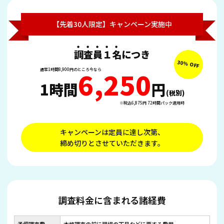
【先着30人限定】キャンペーン実施中
調査員１名
につき
6,250
通常1時間8,900円のところ今なら
1時間
円
(税別)
※税込6,875円 72時間パック適用時
キャンペーンは定員に達し次第、
締め切りとさせていただきます。
調査料金に含まれる諸経費
予備調査費
本格調査の前に現場の下見などに要する費用