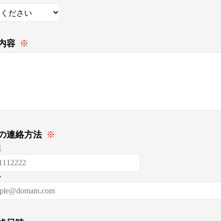
内容
※
の連絡方法
※
話
ル